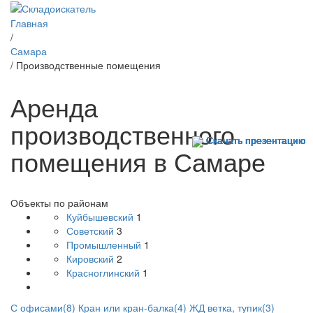
Главная
/
Самара
/ Производственные помещения
Аренда
производственного
Скачать презентацию
Скачать презентацию
Скачать презентацию
Скачать презентацию
Скачать презентацию
Скачать презентацию
Скачать презентацию
Скачать презентацию
Скачать презентацию
Скачать презентацию
помещения в Самаре
Объекты по районам
Куйбышевский
1
Советский
3
Промышленный
1
Кировский
2
Красноглинский
1
С офисами(8)
Кран или кран-балка(4)
ЖД ветка, тупик(3)