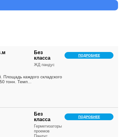
в.м
Без
ПОДРОБНЕЕ
класса
ЖД пандус
й. Площадь каждого складского
0 тонн. Темп...
Без
ПОДРОБНЕЕ
класса
Герметизаторы
проемов
Пандус