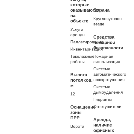
которые
оказываются
Охрана
на
Круглосуточно
объекте
везде
Услуги
аренды
Средства
Паллетирование
пожарной
безопасности
Инвентаризация
Такелажные
Пожарная
работы
сигнализация
Система
автоматического
Высота
пожаротушения
потолков,
м
Система
дымоудаления
12
Гидранты
Огнетушители
Оснащение
зоны
ПРР
Аренда,
наличие
Ворота
офисных