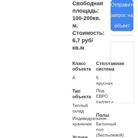
Свободная
Отправить
площадь:
запрос на
100-200кв.
м.
объект
Стоимость:
6,7 руб/
кв.м
Класс
Стеллажная
объекта
система
А
5
ярусная
Под
Тип
ЕВРО
объекта
паллеты
Теплый
склад
Полы
Индивидуальное
хранение
Бетонный
пол
(беспылевой)
Услуги,