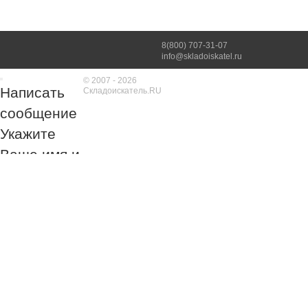
8(800) 707-31-07
info@skladoiskatel.ru
© 2007 - 2026
Написать
Складоискатель.RU
сообщение
Укажите
Ваше имя и
номер
телефона
Обязательно к
заполнению!