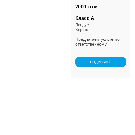
2000 кв.м
Класс А
Пандус
Ворота
Предлагаем услуге по
ответственному
хараннению товаров/
грузов. Отапливаемый
склад категории А+
ПОДРОБНЕЕ
Новая погрузочно/
разгрузочная техника
Новое стеллжан...