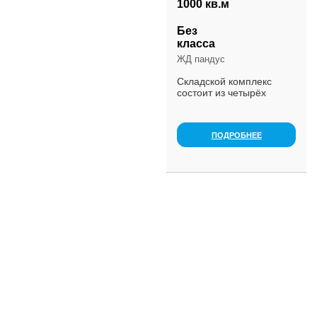
1000 кв.м
Без
класса
ЖД пандус
Складской комплекс
состоит из четырёх
складских модулей.
Площадь каждого
складского модуля 190
ПОДРОБНЕЕ
м2. Объем модуля 1000
м3. Вместимость до 350
тонн. Темп...