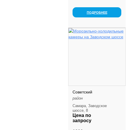
низкотемпературная
(-18С) и
ПОДРОБНЕЕ
среднетемпературная
(+5(8) морозильные
камеры. Условия для
шоковой замороз...
Советский
район
Самара, Заводское
шоссе, 8
Цена по
запросу