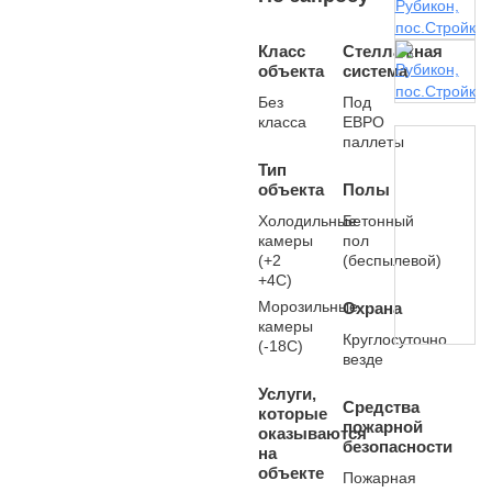
Класс
Стеллажная
объекта
система
Без
Под
класса
ЕВРО
паллеты
Тип
объекта
Полы
Холодильные
Бетонный
камеры
пол
(+2
(беспылевой)
+4С)
Морозильные
Охрана
камеры
Круглосуточно
(-18С)
везде
Услуги,
Средства
которые
пожарной
оказываются
безопасности
на
объекте
Пожарная