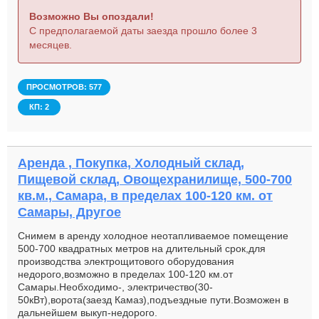
исполнителя услуги: 1. предоставление складских
Возможно Вы опоздали!
помещений для хранения продуктов питания, бытовой
С предполагаемой даты заезда прошло более 3
химии. 0, +2С - указать цену за кв м. 2. предоставление
месяцев.
(аренда) холодильных складских помещений для хранения
продуктов глубокой заморозки. -18С - указать цену за кв м.
3. предоставление транспорта в части доставки грузов со
склада поставщика до склада, а затем до пунктов заказчика
ПРОСМОТРОВ: 577
- занятость рабочего времени автомобиля 8 часов в день –
КП: 2
кратность : ежедневно. 4. если грузы поставщиками
товаров будут доставлять транспортом поставщика
товаров, то пункт №5 5. для внутренней логистики
предоставление малогабаритных автомобилей, типа ГАЗ
Аренда , Покупка, Холодный склад,
2705, во временное пользование (аренда). 6. Укажите
стоимость большегрузных автомобилей 10т, 20т 7. Укажите
Пищевой склад, Овощехранилище, 500-700
стоимость 1 часа разгрузочно-погрузочных работ (грузчики)
кв.м., Самара, в пределах 100-120 км. от
Самары, Другое
Снимем в аренду холодное неотапливаемое помещение
500-700 квадратных метров на длительный срок,для
производства электрощитового оборудования
недорого,возможно в пределах 100-120 км.от
Самары.Необходимо-, электричество(30-
50кВт),ворота(заезд Камаз),подъездные пути.Возможен в
дальнейшем выкуп-недорого.