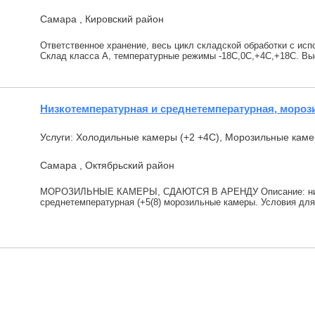
Самара , Кировский район
Ответственное хранение, весь цикл складской обработки с ис
Склад класса А, температурные режимы -18С,0С,+4С,+18С. Выс
Низкотемпературная и среднетемпературная, моро
Услуги: Холодильные камеры (+2 +4С), Морозильные каме
Самара , Октябрьский район
МОРОЗИЛЬНЫЕ КАМЕРЫ, СДАЮТСЯ В АРЕНДУ Описание: низко
среднетемпературная (+5(8) морозильные камеры. Условия для