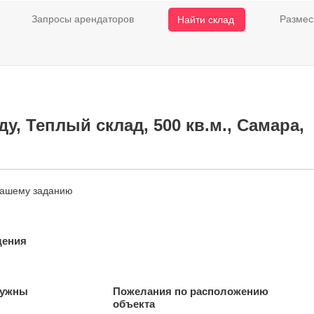
Запросы арендаторов
Размес
Найти склад
у, Теплый склад, 500 кв.м., Самара,
нашему заданию
щения
нужны
Пожелания по расположению
объекта