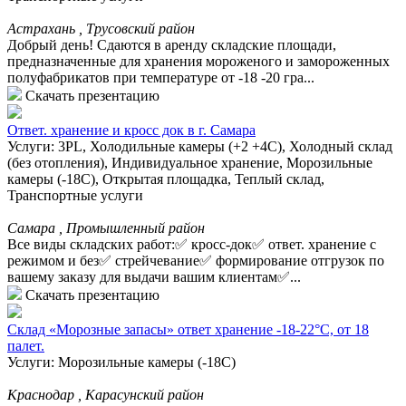
Астрахань , Трусовский район
Добрый день! Сдаются в аренду складские площади,
предназначенные для хранения мороженого и замороженных
полуфабрикатов при температуре от -18 -20 гра...
Скачать презентацию
Ответ. хранение и кросс док в г. Самара
Услуги: 3PL, Холодильные камеры (+2 +4С), Холодный склад
(без отопления), Индивидуальное хранение, Морозильные
камеры (-18С), Открытая площадка, Теплый склад,
Транспортные услуги
Самара , Промышленный район
Все виды складских работ:✅ кросс-док✅ ответ. хранение с
режимом и без✅ стрейчевание✅ формирование отгрузок по
вашему заказу для выдачи вашим клиентам✅...
Скачать презентацию
Склад «Морозные запасы» ответ хранение -18-22°С, от 18
палет.
Услуги: Морозильные камеры (-18С)
Краснодар , Карасунский район