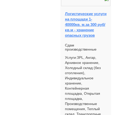
Логистические услуги
на площади 1-
40000кв. м.за 300 руб/
кв.м - хранение
опасных грузов
Сдам
производственные
помещенияПрекрасно
подходят под склад, под
Услуги:3PL, Ангар,
производство
Архивное хранение,
металлопродукции,
Холодный склад (без
автосервис, под
отопления),
магазин -...
Индивидуальное
хранение,
Контейнерная
площадка, Открытая
площадка,
Производственные
помещения, Теплый
склад, Транспортные