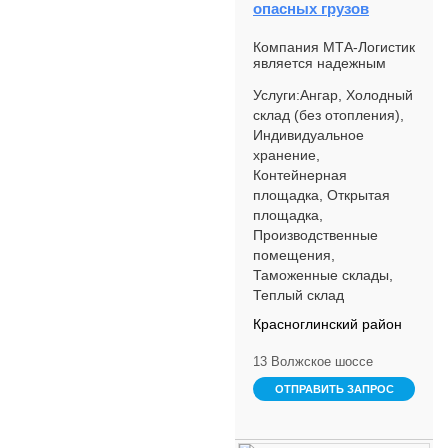
опасных грузов
Компания МТА-Логистик
является надежным
партнером на рынке
оказания логистических
Услуги:Ангар, Холодный
услуг более 10 лет. За
склад (без отопления),
время своей деят...
Индивидуальное
хранение,
Контейнерная
площадка, Открытая
площадка,
Производственные
помещения,
Таможенные склады,
Теплый склад
Красноглинский район
13 Волжское шоссе
ОТПРАВИТЬ ЗАПРОС