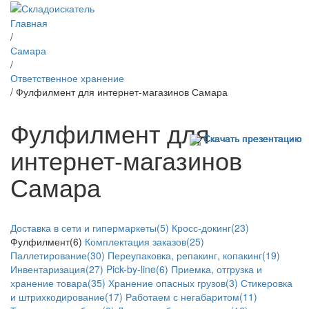
Главная
/
Самара
/
Ответственное хранение
/ Фулфилмент для интернет-магазинов Самара
Фулфилмент для
Скачать презентацию
Скачать презентацию
Скачать презентацию
Скачать презентацию
Скачать презентацию
Скачать презентацию
интернет-магазинов
Самара
Доставка в сети и гипермаркеты(5)
Кросс-докинг(23)
Фулфилмент(6)
Комплектация заказов(25)
Паллетирование(30)
Переупаковка, репакинг, копакинг(19)
Инвентаризация(27)
Pick-by-line(6)
Приемка, отгрузка и
хранение товара(35)
Хранение опасных грузов(3)
Стикеровка
и штрихкодирование(17)
Работаем с негабаритом(11)